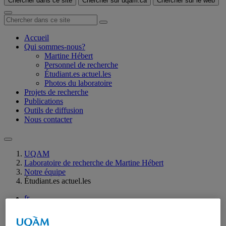
Chercher dans ce site
Chercher sur uqam.ca
Chercher sur le web
Accueil
Qui sommes-nous?
Martine Hébert
Personnel de recherche
Étudiant.es actuel.les
Photos du laboratoire
Projets de recherche
Publications
Outils de diffusion
Nous contacter
UQAM
Laboratoire de recherche de Martine Hébert
Notre équipe
Étudiant.es actuel.les
fr
en
Accueil