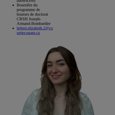
adolescents
Boursière du
programme de
bourses de doctorat
CRSH Joseph-
Armand-Bombardier
hebert.elizabeth.2@co
urrier.uqam.ca