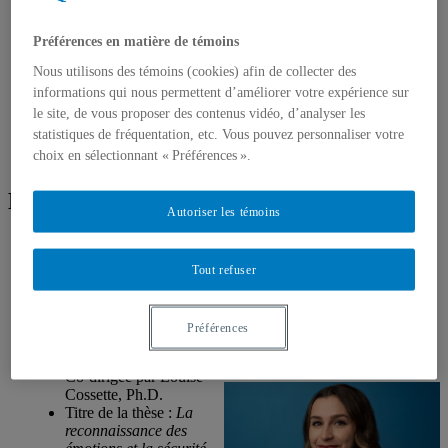
Qui sommes-nous?
Martine Hébert
Préférences en matière de témoins
Personnel de recherche
Étudiant.es actuel.les
Nous utilisons des témoins (cookies) afin de collecter des
Photos du laboratoire
informations qui nous permettent d’améliorer votre expérience sur
Projets de recherche
le site, de vous proposer des contenus vidéo, d’analyser les
Publications
statistiques de fréquentation, etc. Vous pouvez personnaliser votre
Outils de diffusion
choix en sélectionnant « Préférences ».
Nous contacter
Étudiant.es actuel.les
Autoriser les témoins
Justine Caouette, B.Sc.
Tout refuser
Étudiante au doctorat
en psychologie –
Préférences
profil scientifique-
professionnel
Co-dirigée par Louise
Cossette, Ph.D.
Titre de la thèse :
La
reconnaissance des